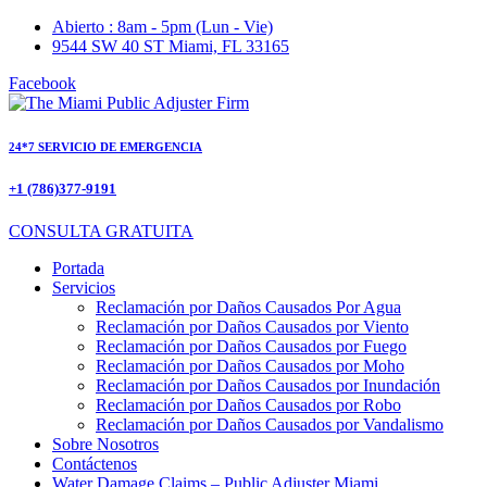
Ir
Abierto : 8am - 5pm (Lun - Vie)
al
9544 SW 40 ST Miami, FL 33165
contenido
Facebook
24*7 SERVICIO DE EMERGENCIA
+1 (786)377-9191
CONSULTA GRATUITA
Portada
Servicios
Reclamación por Daños Causados Por Agua
Reclamación por Daños Causados por Viento
Reclamación por Daños Causados por Fuego
Reclamación por Daños Causados por Moho
Reclamación por Daños Causados por Inundación
Reclamación por Daños Causados por Robo
Reclamación por Daños Causados por Vandalismo
Sobre Nosotros
Contáctenos
Water Damage Claims – Public Adjuster Miami